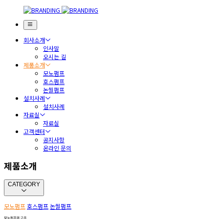
회사소개
인사말
오시는 길
제품소개
모노펌프
호스펌프
논씰펌프
설치사례
설치사례
자료실
자료실
고객센터
공지사항
온라인 문의
제품소개
CATEGORY
모노펌프
호스펌프
논씰펌프